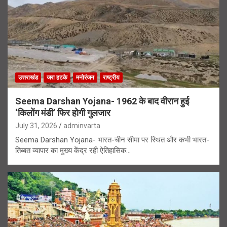
उत्तराखंड
जरा हटके
मनोरंजन
राष्ट्रीय
Seema Darshan Yojana- 1962 के बाद वीरान हुई
‘किलोंग मंडी’ फिर होगी गुलजार
July 31, 2026
adminvarta
Seema Darshan Yojana- भारत-चीन सीमा पर स्थित और कभी भारत-
तिब्बत व्यापार का मुख्य केंद्र रही ऐतिहासिक…