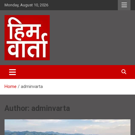
Skip
Monday, August 10, 2026
to
content
Him Varta
Home
adminvarta
Author:
adminvarta