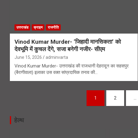
उत्तराखंड
क्राइम
राजनीति
Vinod Kumar Murder- ‘जिहादी मानसिकता’ को
देवभूमि में कुचल देंगे, सजा बनेगी नजीर- सीएम
June 15, 2026
adminvarta
Vinod Kumar Murder- उत्तराखंड की राजधानी देहरादून का सहसपुर
(बैरागीवाला) इलाका उस वक्त सांप्रदायिक तनाव की…
Posts
1
2
…
navigation
हेल्थ