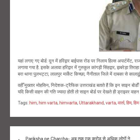
यहां लगाए गए बोर्ड: दून में हरिद्वार बाईपास रोड पर निलाय हिल्स अपार्टमे
लगाया गया है. इसके अलावा हरिद्वार में गुरुकुल कांगड़ी सिंहद्वार, झबरेड़ा 
बरा थाना पुलभट्टा, लालपुर मार्केट किच्छा, नैनीताल जिले में दाबका से कालाढुं
वहीँ मुख्तार मोहसिन, निदेशक-ट्रैफिक उत्तराखंड बताते हैं कि इन साइन बोर्ड
यदि किसी वाहन की गति ज्यादा होती तो साइन बोर्ड पर देखते ही ड्राइवर वाह
Tags:
him
,
him varta
,
himvarta
,
Uttarakhand
,
varta
,
वार्ता
,
हिम
,
हिम व
Post
Pariksha pe Charcha- अब तक एक करोड़ से अधिक लोगों ने