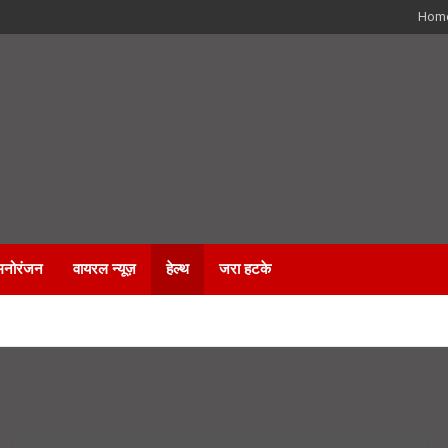
Hom
मनोरंजन
वायरल न्यूज़
हेल्थ
जरा हटके