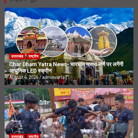
उत्तराखंड
राष्ट्रीय
Char Dham Yatra News- चारधाम यात्रा मार्ग पर लगेंगी
आधुनिक LED स्क्रीन
August 6, 2026
adminvarta
उत्तराखंड
राष्ट्रीय