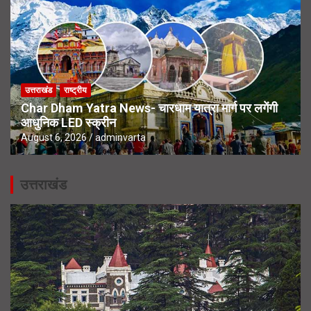
उत्तराखंड
राष्ट्रीय
Char Dham Yatra News- चारधाम यात्रा मार्ग पर लगेंगी
आधुनिक LED स्क्रीन
August 6, 2026
adminvarta
उत्तराखंड