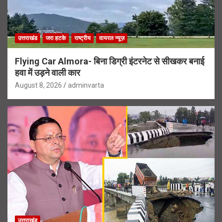
उत्तराखंड
जरा हटके
राष्ट्रीय
वायरल न्यूज़
Flying Car Almora- बिना डिग्री इंटरनेट से सीखकर बनाई
हवा में उड़ने वाली कार
August 8, 2026
adminvarta
उत्तराखंड