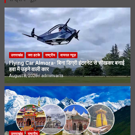
उत्तराखंड
जरा हटके
राष्ट्रीय
वायरल न्यूज़
Flying Car Almora- बिना डिग्री इंटरनेट से सीखकर बनाई
हवा में उड़ने वाली कार
August 8, 2026
adminvarta
उत्तराखंड
राष्ट्रीय