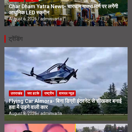
Char Dham Yatra News- चारधाम यात्रा मार्ग पर लगेंगी
आधुनिक LED स्क्रीन
August 6, 2026
adminvarta
ट्रेंडिंग
उत्तराखंड
जरा हटके
राष्ट्रीय
वायरल न्यूज़
Flying Car Almora- बिना डिग्री इंटरनेट से सीखकर बनाई
हवा में उड़ने वाली कार
August 8, 2026
adminvarta