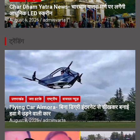
Char Dham Yatra News- चारधाम यात्रा मार्ग पर लगेंगी
आधुनिक LED स्क्रीन
August 6, 2026
adminvarta
ट्रेंडिंग
उत्तराखंड
जरा हटके
राष्ट्रीय
वायरल न्यूज़
Flying Car Almora- बिना डिग्री इंटरनेट से सीखकर बनाई
हवा में उड़ने वाली कार
August 8, 2026
adminvarta