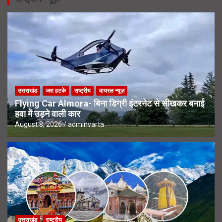
उत्तराखंड
जरा हटके
राष्ट्रीय
वायरल न्यूज़
Flying Car Almora- बिना डिग्री इंटरनेट से सीखकर बनाई
हवा में उड़ने वाली कार
August 8, 2026
adminvarta
उत्तराखंड
राष्ट्रीय