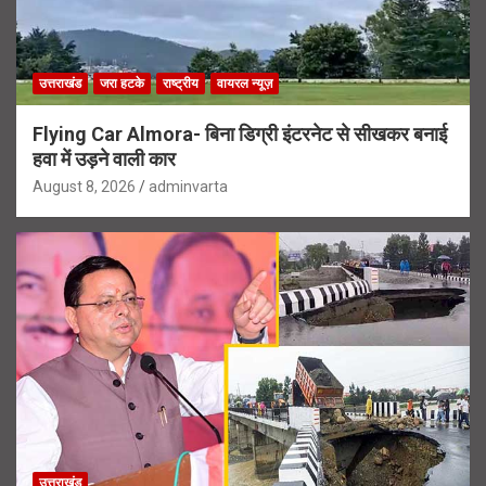
उत्तराखंड
जरा हटके
राष्ट्रीय
वायरल न्यूज़
Flying Car Almora- बिना डिग्री इंटरनेट से सीखकर बनाई
हवा में उड़ने वाली कार
August 8, 2026
adminvarta
उत्तराखंड