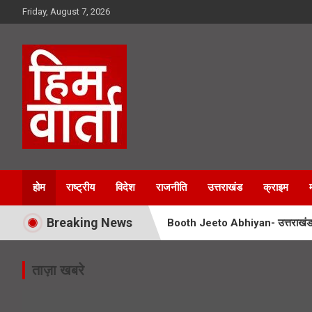
Skip
Friday, August 7, 2026
to
content
Him Varta
होम
राष्ट्रीय
विदेश
राजनीति
उत्तराखंड
क्राइम
Breaking News
Booth Jeeto Abhiyan- उत्तराखंड में
UPNL Employees News- 22 हजार उपनल
ताज़ा खबरे
Char Dham Yatra News- चारधाम यात्