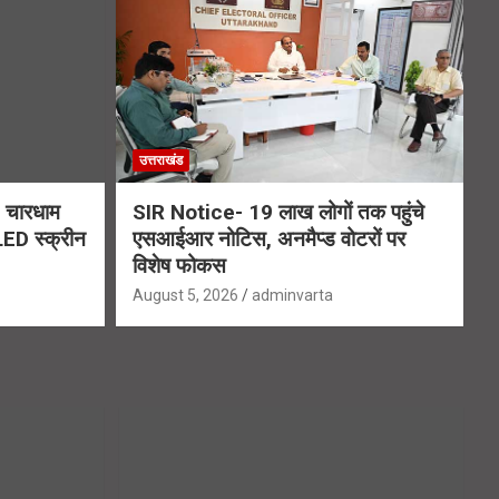
उत्तराखंड
चारधाम
SIR Notice- 19 लाख लोगों तक पहुंचे
 LED स्क्रीन
एसआईआर नोटिस, अनमैप्ड वोटरों पर
विशेष फोकस
August 5, 2026
adminvarta