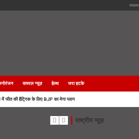
Hom
मनोरंजन
वायरल न्यूज़
हेल्थ
जरा हटके
 जीत की हैट्रिक के लिए BJP का मेगा प्लान
 कर्मचारियों के भविष्य पर हाईकोर्ट में सुनवाई
राष्ट्रीय न्यूज़
रा मार्ग पर लगेंगी आधुनिक LED स्क्रीन