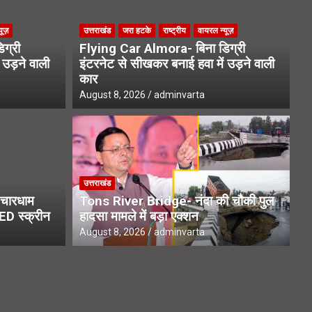
यूज़
उत्तराखंड
जरा हटके
राष्ट्रीय
वायरल न्यूज़
ग्री
Flying Car Almora- बिना डिग्री
 उड़ने वाली
इंटरनेट से सीखकर बनाई हवा में उड़ने वाली
कार
August 8, 2026
adminvarta
उत्
Mission- उत्तराखंड में कीवी मिशन
B
उत्तराखंड
ी किस्मत
लि
चारधाम
Tons River Bridge- नंदा की चौकी पुल
LED स्क्रीन
हादसा मामले में बड़ा एक्शन
Aug
August 8, 2026
adminvarta