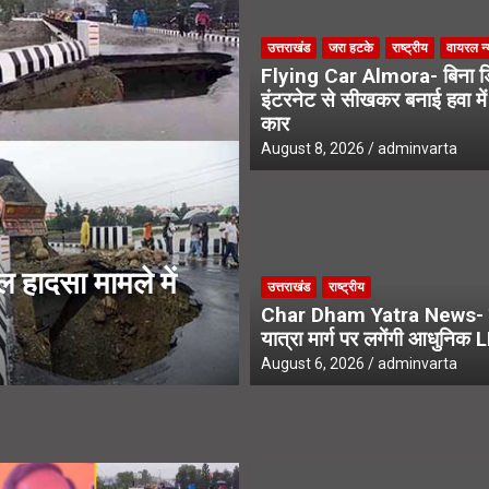
 जीत की हैट्रिक के लिए BJP का मेगा प्लान
उत्तराखंड
जरा हटके
राष्ट्रीय
वायरल न्
Flying Car Almora- बिना डि
 कर्मचारियों के भविष्य पर हाईकोर्ट में सुनवाई
इंटरनेट से सीखकर बनाई हवा में
कार
August 8, 2026
adminvarta
उत्तराखंड
हादसा मामले में
Uttarakhand Kiwi 
उत्तराखंड
राष्ट्रीय
से चमकेगी किसानों क
Char Dham Yatra News- 
यात्रा मार्ग पर लगेंगी आधुनिक 
August 7, 2026
adminvarta
August 6, 2026
adminvarta