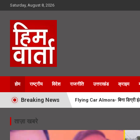
Skip
Saturday, August 8, 2026
to
content
Him Varta
होम
राष्ट्रीय
विदेश
राजनीति
उत्तराखंड
क्राइम
Breaking News
Flying Car Almora- बिना डिग्री इंटर
Tons River Bridge- नंदा की चौकी पुल
ताज़ा खबरे
Uttarakhand Kiwi Mission- उत्तराखं