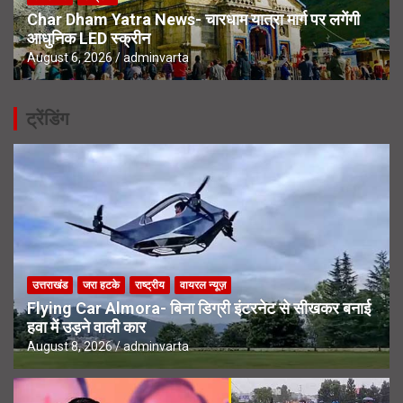
Char Dham Yatra News- चारधाम यात्रा मार्ग पर लगेंगी
आधुनिक LED स्क्रीन
August 6, 2026
adminvarta
ट्रेंडिंग
उत्तराखंड
जरा हटके
राष्ट्रीय
वायरल न्यूज़
Flying Car Almora- बिना डिग्री इंटरनेट से सीखकर बनाई
हवा में उड़ने वाली कार
August 8, 2026
adminvarta