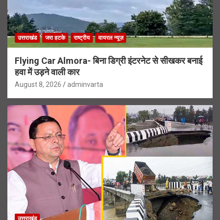
उत्तराखंड
जरा हटके
राष्ट्रीय
वायरल न्यूज़
Flying Car Almora- बिना डिग्री इंटरनेट से सीखकर बनाई
हवा में उड़ने वाली कार
August 8, 2026
adminvarta
उत्तराखंड