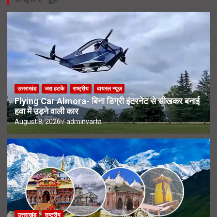
उत्तराखंड
जरा हटके
राष्ट्रीय
वायरल न्यूज़
Flying Car Almora- बिना डिग्री इंटरनेट से सीखकर बनाई
हवा में उड़ने वाली कार
August 8, 2026
adminvarta
उत्तराखंड
राष्ट्रीय