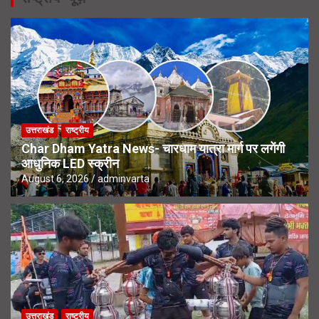
उत्तराखंड
राष्ट्रीय
Char Dham Yatra News- चारधाम यात्रा मार्ग पर लगेंगी
आधुनिक LED स्क्रीन
August 6, 2026
adminvarta
उत्तराखंड
राष्ट्रीय