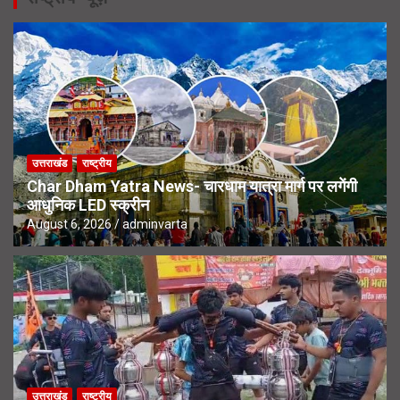
उत्तराखंड
राष्ट्रीय
Char Dham Yatra News- चारधाम यात्रा मार्ग पर लगेंगी
आधुनिक LED स्क्रीन
August 6, 2026
adminvarta
उत्तराखंड
राष्ट्रीय