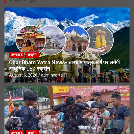
उत्तराखंड
राष्ट्रीय
Char Dham Yatra News- चारधाम यात्रा मार्ग पर लगेंगी
आधुनिक LED स्क्रीन
August 6, 2026
adminvarta
उत्तराखंड
राष्ट्रीय