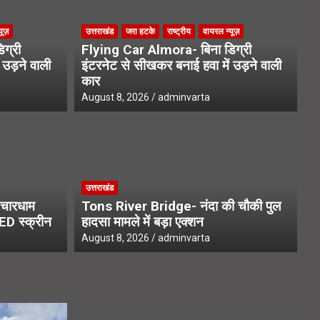
यूज़
उत्तराखंड
जरा हटके
राष्ट्रीय
वायरल न्यूज़
ग्री
Flying Car Almora- बिना डिग्री
 उड़ने वाली
इंटरनेट से सीखकर बनाई हवा में उड़ने वाली
कार
August 8, 2026
adminvarta
उत्
Mission- उत्तराखंड में कीवी मिशन
B
उत्तराखंड
की किस्मत
ल
चारधाम
Tons River Bridge- नंदा की चौकी पुल
LED स्क्रीन
हादसा मामले में बड़ा एक्शन
Au
August 8, 2026
adminvarta