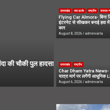
 जीत की हैट्रिक के लिए BJP का मेगा प्लान
उत्तराखंड
जरा हटके
राष्ट्रीय
वायरल न्
Flying Car Almora- बिना डि
 कर्मचारियों के भविष्य पर हाईकोर्ट में सुनवाई
इंटरनेट से सीखकर बनाई हवा में
कार
August 8, 2026
adminvarta
उत्तराखंड
 हादसा मामले में
Uttarakhand Kiwi 
उत्तराखंड
राष्ट्रीय
से चमकेगी किसानों 
Char Dham Yatra News- 
यात्रा मार्ग पर लगेंगी आधुनिक 
August 7, 2026
adminvarta
August 6, 2026
adminvarta