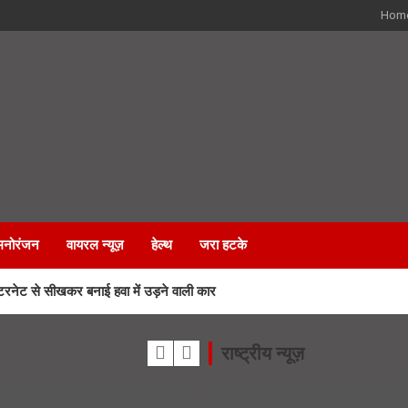
Hom
मनोरंजन
वायरल न्यूज़
हेल्थ
जरा हटके
नेट से सीखकर बनाई हवा में उड़ने वाली कार
 हादसा मामले में बड़ा एक्शन
राष्ट्रीय न्यूज़
ड में कीवी मिशन से चमकेगी किसानों की किस्मत