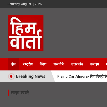
Skip
Saturday, August 8, 2026
to
content
Him Varta
होम
राष्ट्रीय
विदेश
राजनीति
उत्तराखंड
क्राइम
Breaking News
Flying Car Almora- बिना डिग्री इंटर
Tons River Bridge- नंदा की चौकी पुल
ताज़ा खबरे
Uttarakhand Kiwi Mission- उत्तराखं