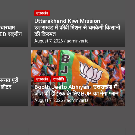
उत्तराखंड
Uttarakhand Kiwi Mission-
चारधाम
उत्तराखंड में कीवी मिशन से चमकेगी किसानों
LED स्क्रीन
की किस्मत
August 7, 2026
adminvarta
उत्
ews- 22 हजार उपनल कर्मचारियों
C
्नत पूरी
उत्तराखंड
राजनीति
में सुनवाई
आ
1 लीटर
Booth Jeeto Abhiyan- उत्तराखंड में
जीत की हैट्रिक के लिए BJP का मेगा प्लान
Aug
August 7, 2026
adminvarta