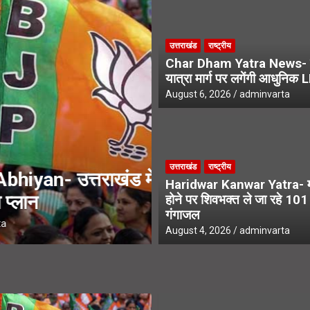
रा मार्ग पर लगेंगी आधुनिक LED स्क्रीन
उत्तराखंड
राष्ट्रीय
े एसआईआर नोटिस, अनमैप्ड वोटरों पर विशेष फोकस
Char Dham Yatra News- 
यात्रा मार्ग पर लगेंगी आधुनिक 
August 6, 2026
adminvarta
उत्तराखंड
उत्तराखंड
राष्ट्रीय
जीत की हैट्रिक के
UPNL Employees N
Haridwar Kanwar Yatra- मन
के भविष्य पर हाईकोर्ट 
होने पर शिवभक्त ले जा रहे 10
गंगाजल
August 6, 2026
adminvarta
August 4, 2026
adminvarta