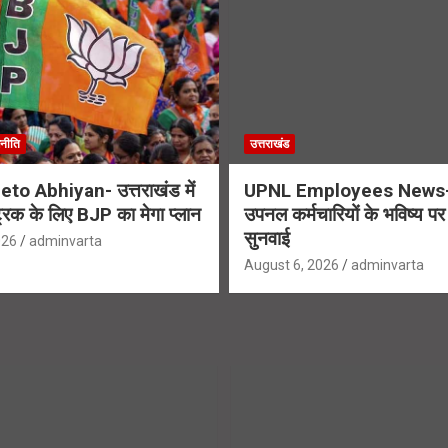
नीति
उत्तराखंड
to Abhiyan- उत्तराखंड में
UPNL Employees News-
्रिक के लिए BJP का मेगा प्लान
उपनल कर्मचारियों के भविष्य पर ह
सुनवाई
026
adminvarta
August 6, 2026
adminvarta