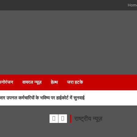
Hom
मनोरंजन
वायरल न्यूज़
हेल्थ
जरा हटके
 कर्मचारियों के भविष्य पर हाईकोर्ट में सुनवाई
रा मार्ग पर लगेंगी आधुनिक LED स्क्रीन
राष्ट्रीय न्यूज़
े एसआईआर नोटिस, अनमैप्ड वोटरों पर विशेष फोकस