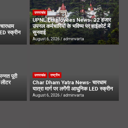
उत्तराखंड
UPNL Employees News- 22 हजार
चारधाम
उपनल कर्मचारियों के भविष्य पर हाईकोर्ट में
LED स्क्रीन
सुनवाई
August 6, 2026
adminvarta
 लाख लोगों तक पहुंचे एसआईआर नोटिस,
्नत पूरी
उत्तराखंड
राष्ट्रीय
र विशेष फोकस
1 लीटर
Char Dham Yatra News- चारधाम
यात्रा मार्ग पर लगेंगी आधुनिक LED स्क्रीन
a
August 6, 2026
adminvarta