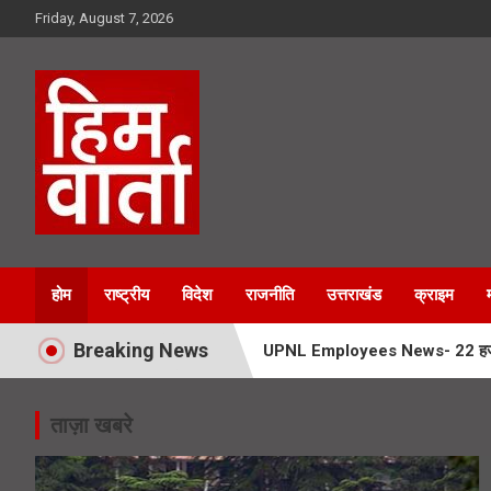
Skip
Friday, August 7, 2026
to
content
Him Varta
होम
राष्ट्रीय
विदेश
राजनीति
उत्तराखंड
क्राइम
Breaking News
UPNL Employees News- 22 हजार उपनल
Char Dham Yatra News- चारधाम यात्
ताज़ा खबरे
SIR Notice- 19 लाख लोगों तक पहुंच