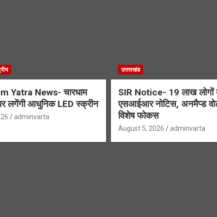
ट्रीय
उत्तराखंड
m Yatra News- चारधाम
SIR Notice- 19 लाख लोगों त
ग पर लगेंगी आधुनिक LED स्क्रीन
एसआईआर नोटिस, अनमैप्ड वोट
विशेष फोकस
026
adminvarta
August 5, 2026
adminvarta