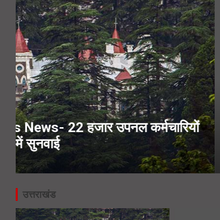
Kanwar Yatra 2026- हरिद्वार पहुंचे का
Haridwar Kanwar Yatra- मन्नत पूरी
उत्तराखंड
राष्ट्रीय
यों
Char Dham Yatra News- चारधाम यात
आधुनिक LED स्क्रीन
August 6, 2026
adminvarta
उत्तराखंड