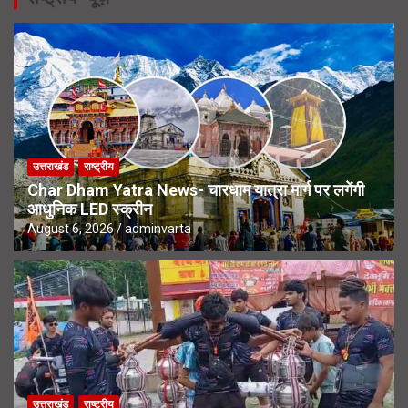
उत्तराखंड
राष्ट्रीय
Char Dham Yatra News- चारधाम यात्रा मार्ग पर लगेंगी
आधुनिक LED स्क्रीन
August 6, 2026
adminvarta
उत्तराखंड
राष्ट्रीय