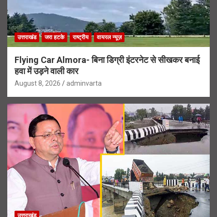
उत्तराखंड
जरा हटके
राष्ट्रीय
वायरल न्यूज़
Flying Car Almora- बिना डिग्री इंटरनेट से सीखकर बनाई
हवा में उड़ने वाली कार
August 8, 2026
adminvarta
उत्तराखंड