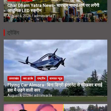
Char Dham Yatra News- चारधाम यात्रा मार्ग पर लगेंगी
आधुनिक LED स्क्रीन
August 6, 2026
adminvarta
ट्रेंडिंग
उत्तराखंड
जरा हटके
राष्ट्रीय
वायरल न्यूज़
Flying Car Almora- बिना डिग्री इंटरनेट से सीखकर बनाई
हवा में उड़ने वाली कार
August 8, 2026
adminvarta