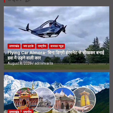
उत्तराखंड
जरा हटके
राष्ट्रीय
वायरल न्यूज़
Flying Car Almora- बिना डिग्री इंटरनेट से सीखकर बनाई
हवा में उड़ने वाली कार
August 8, 2026
adminvarta
उत्तराखंड
राष्ट्रीय