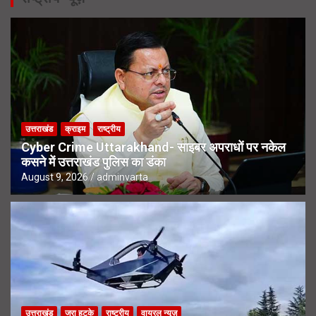
उत्तराखंड
क्राइम
राष्ट्रीय
Cyber Crime Uttarakhand- साइबर अपराधों पर नकेल
कसने में उत्तराखंड पुलिस का डंका
August 9, 2026
adminvarta
उत्तराखंड
जरा हटके
राष्ट्रीय
वायरल न्यूज़