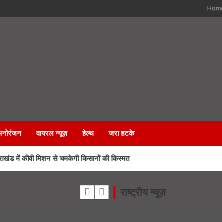
Hom
मनोरंजन
वायरल न्यूज़
हेल्थ
जरा हटके
ड में कीवी मिशन से चमकेगी किसानों की किस्मत
 जीत की हैट्रिक के लिए BJP का मेगा प्लान
राष्ट्रीय न्यूज़
 कर्मचारियों के भविष्य पर हाईकोर्ट में सुनवाई