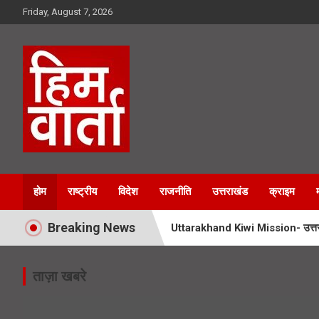
Skip
Friday, August 7, 2026
to
content
Him Varta
होम
राष्ट्रीय
विदेश
राजनीति
उत्तराखंड
क्राइम
Breaking News
Uttarakhand Kiwi Mission- उत्तराखं
Booth Jeeto Abhiyan- उत्तराखंड में
ताज़ा खबरे
UPNL Employees News- 22 हजार उपनल