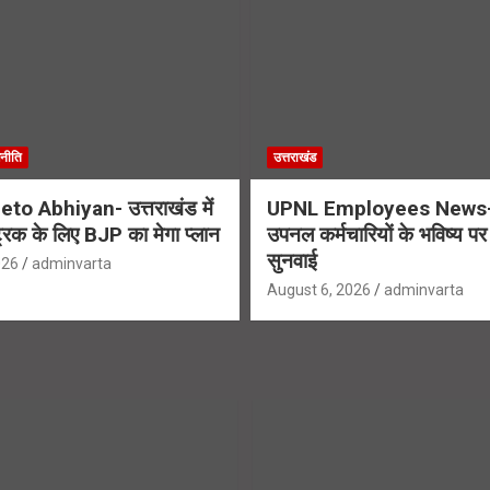
नीति
उत्तराखंड
to Abhiyan- उत्तराखंड में
UPNL Employees News-
्रिक के लिए BJP का मेगा प्लान
उपनल कर्मचारियों के भविष्य पर ह
सुनवाई
026
adminvarta
August 6, 2026
adminvarta