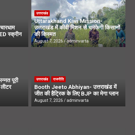
उत्तराखंड
Uttarakhand Kiwi Mission-
चारधाम
उत्तराखंड में कीवी मिशन से चमकेगी किसानों
LED स्क्रीन
की किस्मत
August 7, 2026
adminvarta
उत्
ews- 22 हजार उपनल कर्मचारियों
C
्नत पूरी
उत्तराखंड
राजनीति
में सुनवाई
आ
1 लीटर
Booth Jeeto Abhiyan- उत्तराखंड में
जीत की हैट्रिक के लिए BJP का मेगा प्लान
Aug
August 7, 2026
adminvarta