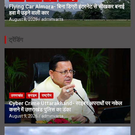
Flying Car Almora- बिना डिग्री इंटरनेट से सीखकर बनाई
हवा में उड़ने वाली कार
August 8, 2026
adminvarta
ट्रेंडिंग
उत्तराखंड
क्राइम
राष्ट्रीय
Cyber Crime Uttarakhand- साइबर अपराधों पर नकेल
कसने में उत्तराखंड पुलिस का डंका
August 9, 2026
adminvarta