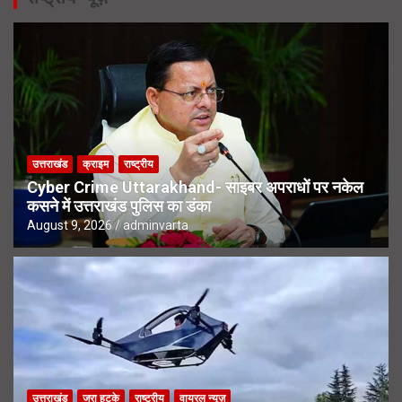
उत्तराखंड
क्राइम
राष्ट्रीय
Cyber Crime Uttarakhand- साइबर अपराधों पर नकेल
कसने में उत्तराखंड पुलिस का डंका
August 9, 2026
adminvarta
उत्तराखंड
जरा हटके
राष्ट्रीय
वायरल न्यूज़