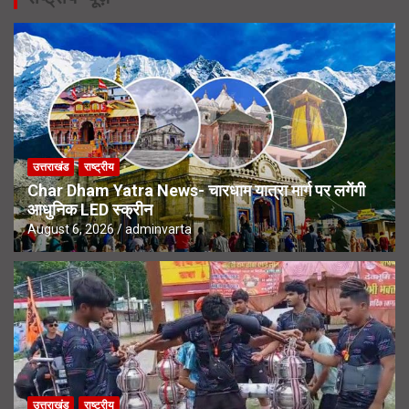
उत्तराखंड
राष्ट्रीय
Char Dham Yatra News- चारधाम यात्रा मार्ग पर लगेंगी
आधुनिक LED स्क्रीन
August 6, 2026
adminvarta
उत्तराखंड
राष्ट्रीय