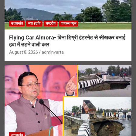
उत्तराखंड
जरा हटके
राष्ट्रीय
वायरल न्यूज़
Flying Car Almora- बिना डिग्री इंटरनेट से सीखकर बनाई
हवा में उड़ने वाली कार
August 8, 2026
adminvarta
उत्तराखंड