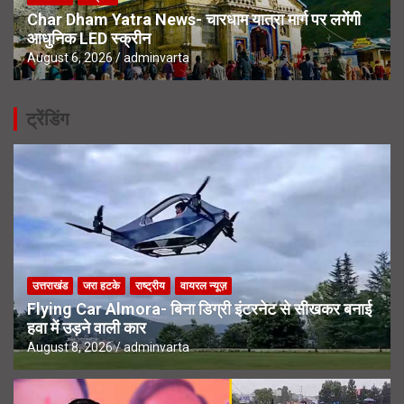
Char Dham Yatra News- चारधाम यात्रा मार्ग पर लगेंगी
आधुनिक LED स्क्रीन
August 6, 2026
adminvarta
ट्रेंडिंग
उत्तराखंड
जरा हटके
राष्ट्रीय
वायरल न्यूज़
Flying Car Almora- बिना डिग्री इंटरनेट से सीखकर बनाई
हवा में उड़ने वाली कार
August 8, 2026
adminvarta