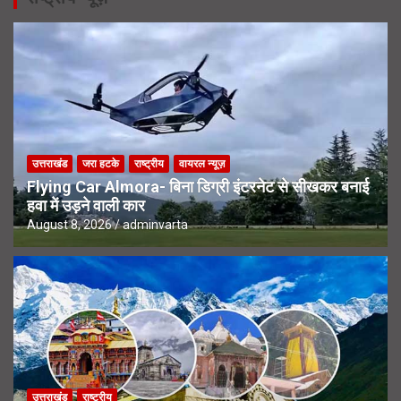
उत्तराखंड
जरा हटके
राष्ट्रीय
वायरल न्यूज़
Flying Car Almora- बिना डिग्री इंटरनेट से सीखकर बनाई
हवा में उड़ने वाली कार
August 8, 2026
adminvarta
उत्तराखंड
राष्ट्रीय