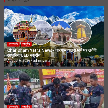
उत्तराखंड
राष्ट्रीय
Char Dham Yatra News- चारधाम यात्रा मार्ग पर लगेंगी
आधुनिक LED स्क्रीन
August 6, 2026
adminvarta
उत्तराखंड
राष्ट्रीय