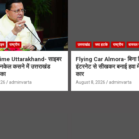
ाइम
राष्ट्रीय
उत्तराखंड
जरा हटके
राष्ट्रीय
वायरल न
ime Uttarakhand- साइबर
Flying Car Almora- बिना ड
नकेल कसने में उत्तराखंड
इंटरनेट से सीखकर बनाई हवा में
ंका
कार
026
adminvarta
August 8, 2026
adminvarta