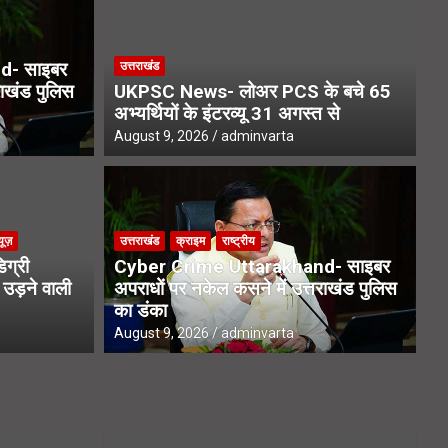
d- साइबर
उत्तराखंड
राखंड पुलिस
UKPSC News- लोअर PCS के बचे 65
अभ्यर्थियों के इंटरव्यू 31 अगस्त से
August 9, 2026
adminvarta
यूज़
उत्
यूज़
उत्तराखंड
क्राइम
राष्ट्रीय
- बिना डिग्री इंटरनेट से सीखकर
To
ग्री
Cyber Crime Uttarakhand- साइबर
ली कार
बड
 उड़ने वाली
अपराधों पर नकेल कसने में उत्तराखंड पुलिस
का डंका
Aug
August 9, 2026
adminvarta