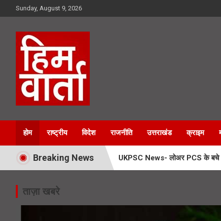
Skip
Sunday, August 9, 2026
to
content
Him Varta
होम
राष्ट्रीय
विदेश
राजनीति
उत्तराखंड
क्राइम
Breaking News
UKPSC News- लोअर PCS के बचे 65 अभ
Cyber Crime Uttarakhand- साइबर अ
ताज़ा खबरे
Flying Car Almora- बिना डिग्री इंटर