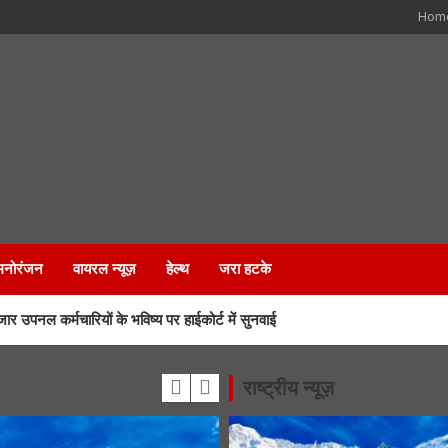
Hom
मनोरंजन
वायरल न्यूज़
हेल्थ
जरा हटके
 कर्मचारियों के भविष्य पर हाईकोर्ट में सुनवाई
रा मार्ग पर लगेंगी आधुनिक LED स्क्रीन
राष्ट्रीय न्यूज़
े एसआईआर नोटिस, अनमैप्ड वोटरों पर विशेष फोकस