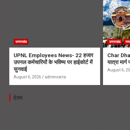
उत्तराखंड
उत्तराखंड
राष्
UPNL Employees News- 22 हजार
Char Dha
उपनल कर्मचारियों के भविष्य पर हाईकोर्ट में
यात्रा मार्
सुनवाई
August 6, 2
August 6, 2026
adminvarta
हेल्थ