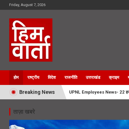
Skip
Friday, August 7, 2026
to
content
Him Varta
होम
राष्ट्रीय
विदेश
राजनीति
उत्तराखंड
क्राइम
Breaking News
UPNL Employees News- 22 हजार उपनल
Char Dham Yatra News- चारधाम यात्
ताज़ा खबरे
SIR Notice- 19 लाख लोगों तक पहुंच