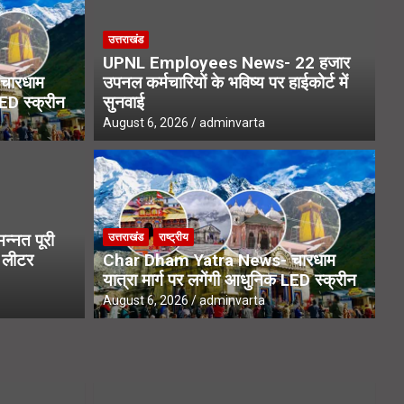
उत्तराखंड
UPNL Employees News- 22 हजार
चारधाम
उपनल कर्मचारियों के भविष्य पर हाईकोर्ट में
LED स्क्रीन
सुनवाई
August 6, 2026
adminvarta
उत्
ख लोगों तक पहुंचे एसआईआर नोटिस,
Ka
्नत पूरी
उत्तराखंड
राष्ट्रीय
िशेष फोकस
स्
1 लीटर
Char Dham Yatra News- चारधाम
यात्रा मार्ग पर लगेंगी आधुनिक LED स्क्रीन
Aug
August 6, 2026
adminvarta