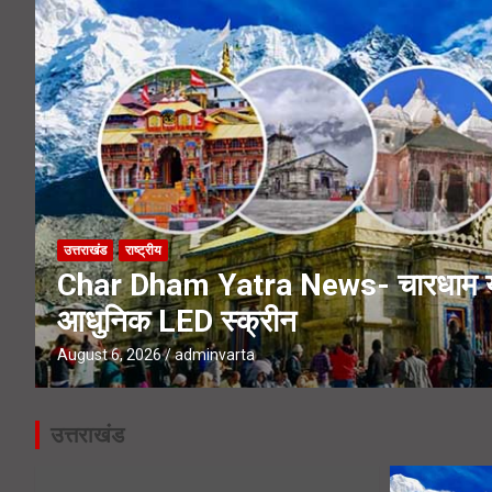
Kanwar Yatra 2026- हरिद्वार पहुंचे का
Haridwar Kanwar Yatra- मन्नत पूरी
उत्तराखंड
राष्ट्रीय
Char Dham Yatra News- चारधाम यात्र
आधुनिक LED स्क्रीन
August 6, 2026
adminvarta
उत्तराखंड