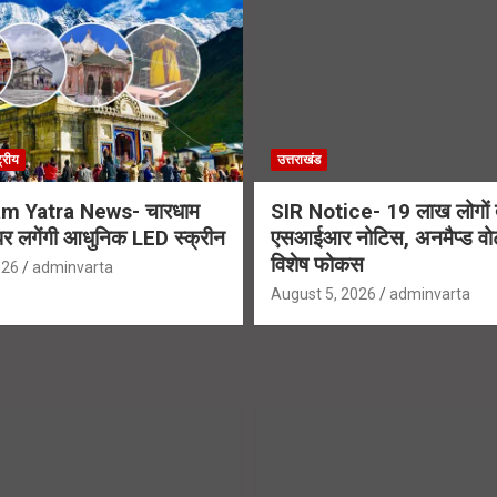
ट्रीय
उत्तराखंड
m Yatra News- चारधाम
SIR Notice- 19 लाख लोगों त
ग पर लगेंगी आधुनिक LED स्क्रीन
एसआईआर नोटिस, अनमैप्ड वोट
विशेष फोकस
026
adminvarta
August 5, 2026
adminvarta