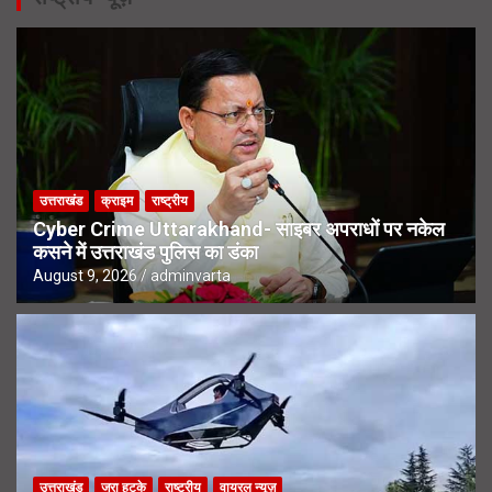
उत्तराखंड
क्राइम
राष्ट्रीय
Cyber Crime Uttarakhand- साइबर अपराधों पर नकेल
कसने में उत्तराखंड पुलिस का डंका
August 9, 2026
adminvarta
उत्तराखंड
जरा हटके
राष्ट्रीय
वायरल न्यूज़