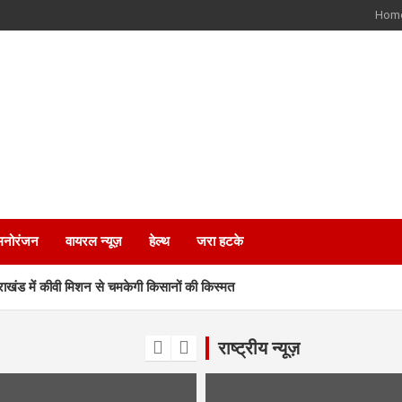
Hom
मनोरंजन
वायरल न्यूज़
हेल्थ
जरा हटके
ड में कीवी मिशन से चमकेगी किसानों की किस्मत
 जीत की हैट्रिक के लिए BJP का मेगा प्लान
राष्ट्रीय न्यूज़
 कर्मचारियों के भविष्य पर हाईकोर्ट में सुनवाई