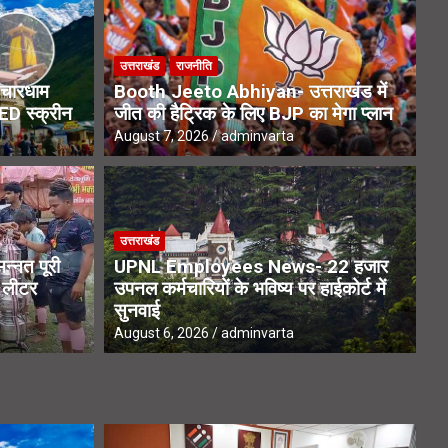
उत्तराखंड
राजनीति
चारधाम
Booth Jeeto Abhiyan- उत्तराखंड में
LED स्क्रीन
जीत की हैट्रिक के लिए BJP का मेगा प्लान
August 7, 2026
adminvarta
उत्तराखंड
्नत पूरी
UPNL Employees News- 22 हजार
1 लीटर
उपनल कर्मचारियों के भविष्य पर हाईकोर्ट में
सुनवाई
August 6, 2026
adminvarta