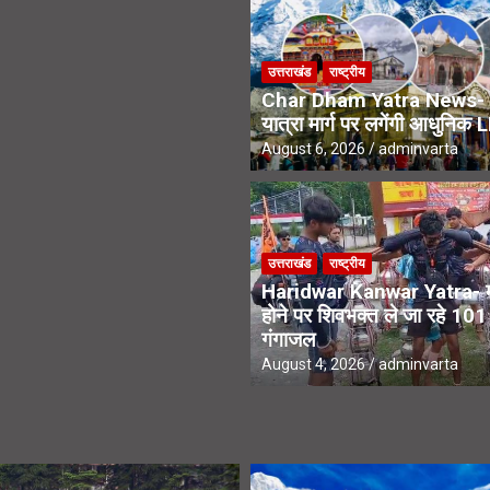
े एसआईआर नोटिस, अनमैप्ड वोटरों पर विशेष फोकस
उत्तराखंड
राष्ट्रीय
ंवड़ियों का भव्य स्वागत, शिवभक्तों के पखारे चरण
Char Dham Yatra News- 
यात्रा मार्ग पर लगेंगी आधुनिक 
August 6, 2026
adminvarta
उत्तराखंड
राष्ट्रीय
Haridwar Kanwar Yatra- मन
होने पर शिवभक्त ले जा रहे 10
गंगाजल
August 4, 2026
adminvarta