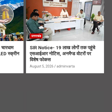
उत्तराखंड
चारधाम
SIR Notice- 19 लाख लोगों तक पहुंचे
 LED स्क्रीन
एसआईआर नोटिस, अनमैप्ड वोटरों पर
विशेष फोकस
August 5, 2026
adminvarta