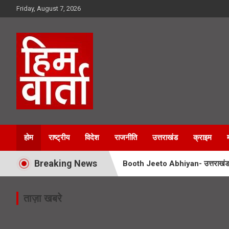
Skip
Friday, August 7, 2026
to
content
Him Varta
होम
राष्ट्रीय
विदेश
राजनीति
उत्तराखंड
क्राइम
Breaking News
Booth Jeeto Abhiyan- उत्तराखंड में
UPNL Employees News- 22 हजार उपनल
ताज़ा खबरे
Char Dham Yatra News- चारधाम यात्