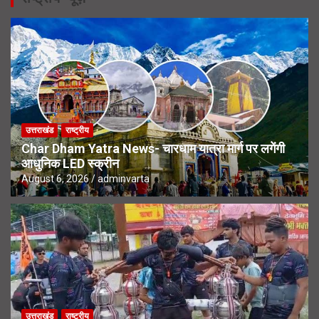
उत्तराखंड
राष्ट्रीय
Char Dham Yatra News- चारधाम यात्रा मार्ग पर लगेंगी
आधुनिक LED स्क्रीन
August 6, 2026
adminvarta
उत्तराखंड
राष्ट्रीय