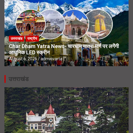
उत्तराखंड
राष्ट्रीय
Char Dham Yatra News- चारधाम यात्रा मार्ग पर लगेंगी
आधुनिक LED स्क्रीन
August 6, 2026
adminvarta
उत्तराखंड