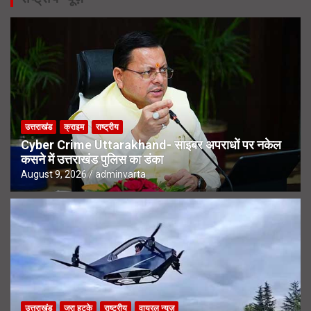
उत्तराखंड
क्राइम
राष्ट्रीय
Cyber Crime Uttarakhand- साइबर अपराधों पर नकेल
कसने में उत्तराखंड पुलिस का डंका
August 9, 2026
adminvarta
उत्तराखंड
जरा हटके
राष्ट्रीय
वायरल न्यूज़