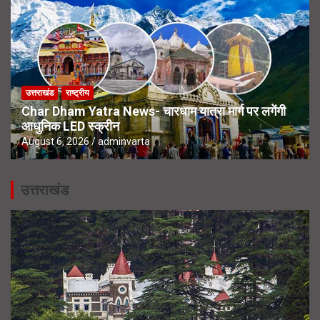
उत्तराखंड
राष्ट्रीय
Char Dham Yatra News- चारधाम यात्रा मार्ग पर लगेंगी
आधुनिक LED स्क्रीन
August 6, 2026
adminvarta
उत्तराखंड