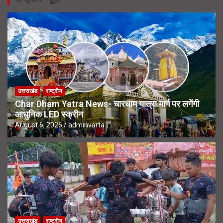
उत्तराखंड
राष्ट्रीय
Char Dham Yatra News- चारधाम यात्रा मार्ग पर लगेंगी
आधुनिक LED स्क्रीन
August 6, 2026
adminvarta
उत्तराखंड
राष्ट्रीय