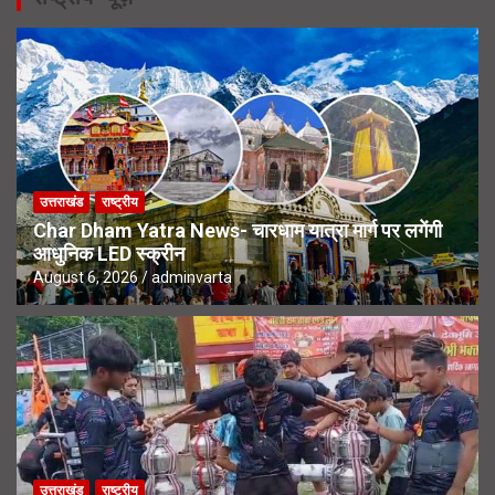
उत्तराखंड
राष्ट्रीय
Char Dham Yatra News- चारधाम यात्रा मार्ग पर लगेंगी
आधुनिक LED स्क्रीन
August 6, 2026
adminvarta
उत्तराखंड
राष्ट्रीय