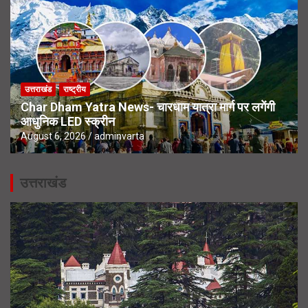
उत्तराखंड
राष्ट्रीय
Char Dham Yatra News- चारधाम यात्रा मार्ग पर लगेंगी
आधुनिक LED स्क्रीन
August 6, 2026
adminvarta
उत्तराखंड