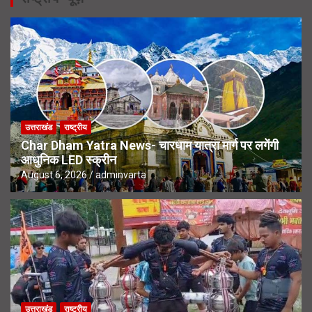
उत्तराखंड
राष्ट्रीय
Char Dham Yatra News- चारधाम यात्रा मार्ग पर लगेंगी
आधुनिक LED स्क्रीन
August 6, 2026
adminvarta
उत्तराखंड
राष्ट्रीय