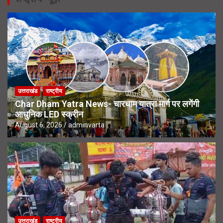
उत्तराखंड
राष्ट्रीय
Char Dham Yatra News- चारधाम यात्रा मार्ग पर लगेंगी
आधुनिक LED स्क्रीन
August 6, 2026
adminvarta
उत्तराखंड
राष्ट्रीय