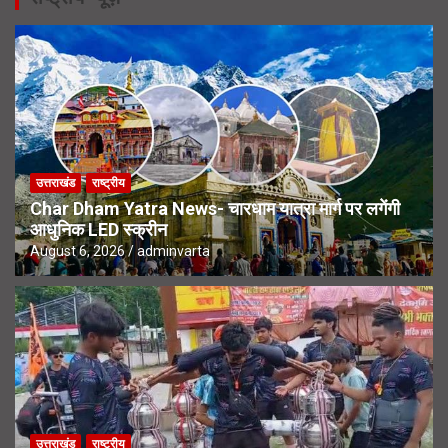
उत्तराखंड
राष्ट्रीय
Char Dham Yatra News- चारधाम यात्रा मार्ग पर लगेंगी
आधुनिक LED स्क्रीन
August 6, 2026
adminvarta
उत्तराखंड
राष्ट्रीय