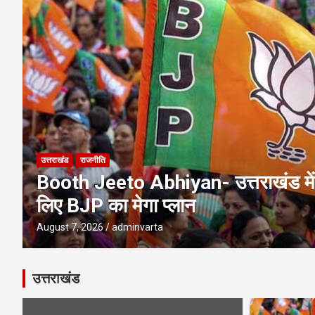
Char Dham Yatra News- चारधाम यात्
SIR Notice- 19 लाख लोगों तक पहुंच
उत्तराखंड
राजनीति
Booth Jeeto Abhiyan- उत्तराखंड में 
लिए BJP का मेगा प्लान
August 7, 2026
adminvarta
उत्तराखंड