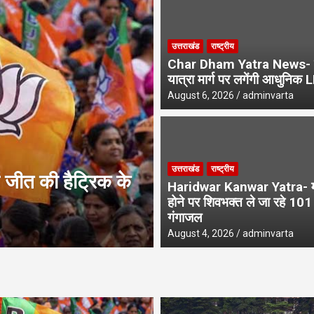
रा मार्ग पर लगेंगी आधुनिक LED स्क्रीन
उत्तराखंड
राष्ट्रीय
े एसआईआर नोटिस, अनमैप्ड वोटरों पर विशेष फोकस
Char Dham Yatra News- 
यात्रा मार्ग पर लगेंगी आधुनिक 
August 6, 2026
adminvarta
उत्तराखंड
उत्तराखंड
राष्ट्रीय
जीत की हैट्रिक के
UPNL Employees N
Haridwar Kanwar Yatra- मन
के भविष्य पर हाईकोर्ट 
होने पर शिवभक्त ले जा रहे 10
गंगाजल
August 6, 2026
adminvarta
August 4, 2026
adminvarta