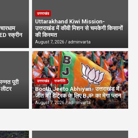
उत्तराखंड
Uttarakhand Kiwi Mission-
चारधाम
उत्तराखंड में कीवी मिशन से चमकेगी किसानों
LED स्क्रीन
की किस्मत
August 7, 2026
adminvarta
उत्
ews- 22 हजार उपनल कर्मचारियों
C
्नत पूरी
उत्तराखंड
राजनीति
में सुनवाई
आ
1 लीटर
Booth Jeeto Abhiyan- उत्तराखंड में
जीत की हैट्रिक के लिए BJP का मेगा प्लान
Aug
August 7, 2026
adminvarta