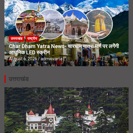
उत्तराखंड
राष्ट्रीय
Char Dham Yatra News- चारधाम यात्रा मार्ग पर लगेंगी
आधुनिक LED स्क्रीन
August 6, 2026
adminvarta
उत्तराखंड