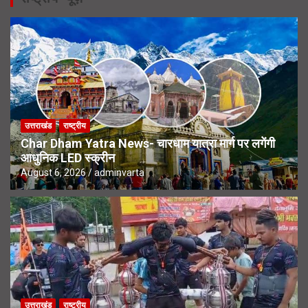
उत्तराखंड
राष्ट्रीय
Char Dham Yatra News- चारधाम यात्रा मार्ग पर लगेंगी
आधुनिक LED स्क्रीन
August 6, 2026
adminvarta
उत्तराखंड
राष्ट्रीय