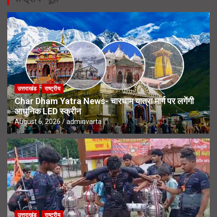
उत्तराखंड
राष्ट्रीय
Char Dham Yatra News- चारधाम यात्रा मार्ग पर लगेंगी
आधुनिक LED स्क्रीन
August 6, 2026
adminvarta
उत्तराखंड
राष्ट्रीय