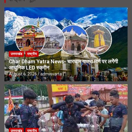
उत्तराखंड
राष्ट्रीय
Char Dham Yatra News- चारधाम यात्रा मार्ग पर लगेंगी
आधुनिक LED स्क्रीन
August 6, 2026
adminvarta
उत्तराखंड
राष्ट्रीय