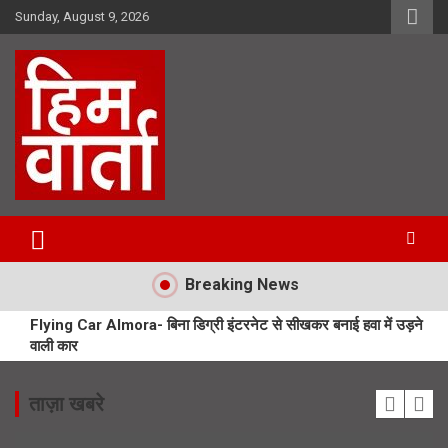
Skip
Sunday, August 9, 2026
to
content
Him Varta
Breaking News
Flying Car Almora- बिना डिग्री इंटरनेट से सीखकर बनाई हवा में उड़ने
वाली कार
Tons River Bridge- नंदा की चौकी पुल हादसा मामले में बड़ा एक्शन
ताज़ा खबरे
Uttarakhand Kiwi Mission- उत्तराखंड में कीवी मिशन से चमकेगी किसानों
की किस्मत