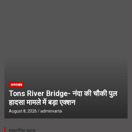
Booth Jeeto Abhiyan- उत्तराखंड में जीत की हैट्रिक के लिए BJP का
मेगा प्लान
UPNL Employees News- 22 हजार उपनल कर्मचारियों के भविष्य पर
हाईकोर्ट में सुनवाई
उत्तराखंड
Tons River Bridge- नंदा की चौकी पुल
हादसा मामले में बड़ा एक्शन
August 8, 2026
adminvarta
राष्ट्रीय न्यूज़