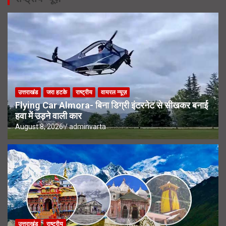
उत्तराखंड
जरा हटके
राष्ट्रीय
वायरल न्यूज़
Flying Car Almora- बिना डिग्री इंटरनेट से सीखकर बनाई
हवा में उड़ने वाली कार
August 8, 2026
adminvarta
उत्तराखंड
राष्ट्रीय