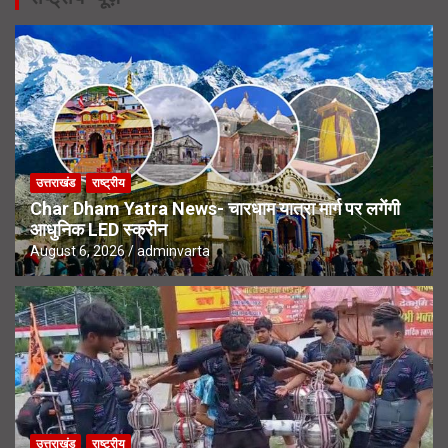
उत्तराखंड
राष्ट्रीय
Char Dham Yatra News- चारधाम यात्रा मार्ग पर लगेंगी
आधुनिक LED स्क्रीन
August 6, 2026
adminvarta
उत्तराखंड
राष्ट्रीय