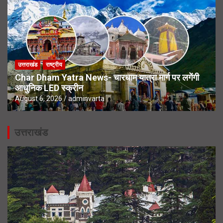
उत्तराखंड
राष्ट्रीय
Char Dham Yatra News- चारधाम यात्रा मार्ग पर लगेंगी
आधुनिक LED स्क्रीन
August 6, 2026
adminvarta
उत्तराखंड