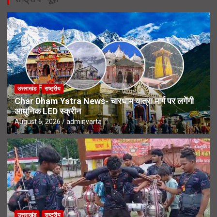
उत्तराखंड
राष्ट्रीय
Char Dham Yatra News- चारधाम यात्रा मार्ग पर लगेंगी
आधुनिक LED स्क्रीन
August 6, 2026
adminvarta
उत्तराखंड
राष्ट्रीय