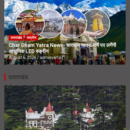
उत्तराखंड
राष्ट्रीय
Char Dham Yatra News- चारधाम यात्रा मार्ग पर लगेंगी
आधुनिक LED स्क्रीन
August 6, 2026
adminvarta
उत्तराखंड