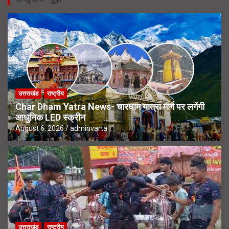
उत्तराखंड
राष्ट्रीय
Char Dham Yatra News- चारधाम यात्रा मार्ग पर लगेंगी
आधुनिक LED स्क्रीन
August 6, 2026
adminvarta
उत्तराखंड
राष्ट्रीय