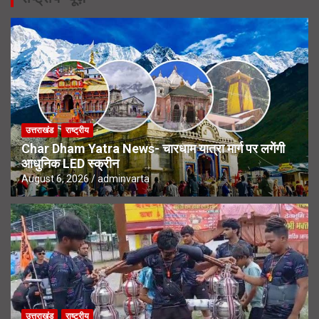
उत्तराखंड
राष्ट्रीय
Char Dham Yatra News- चारधाम यात्रा मार्ग पर लगेंगी
आधुनिक LED स्क्रीन
August 6, 2026
adminvarta
उत्तराखंड
राष्ट्रीय