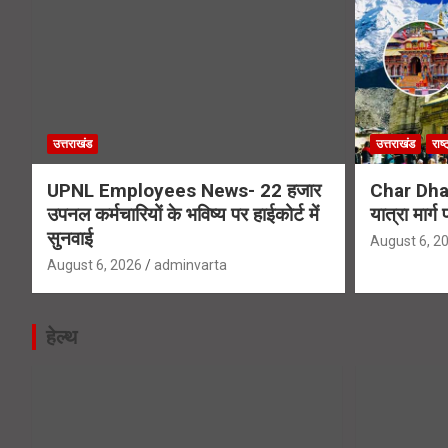
उत्तराखंड
उत्तराखंड
राष्
UPNL Employees News- 22 हजार
Char Dha
उपनल कर्मचारियों के भविष्य पर हाईकोर्ट में
यात्रा मार्
सुनवाई
August 6, 2
August 6, 2026
adminvarta
हेल्थ