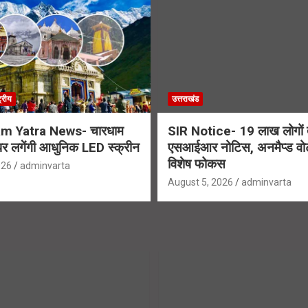
ट्रीय
उत्तराखंड
m Yatra News- चारधाम
SIR Notice- 19 लाख लोगों त
ग पर लगेंगी आधुनिक LED स्क्रीन
एसआईआर नोटिस, अनमैप्ड वोट
विशेष फोकस
026
adminvarta
August 5, 2026
adminvarta