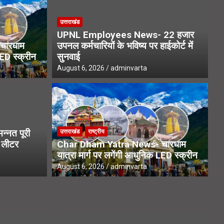
उत्तराखंड
UPNL Employees News- 22 हजार
चारधाम
उपनल कर्मचारियों के भविष्य पर हाईकोर्ट में
LED स्क्रीन
सुनवाई
August 6, 2026
adminvarta
उत्
ख लोगों तक पहुंचे एसआईआर नोटिस,
Ka
्नत पूरी
उत्तराखंड
राष्ट्रीय
िशेष फोकस
स्
1 लीटर
Char Dham Yatra News- चारधाम
यात्रा मार्ग पर लगेंगी आधुनिक LED स्क्रीन
Aug
August 6, 2026
adminvarta