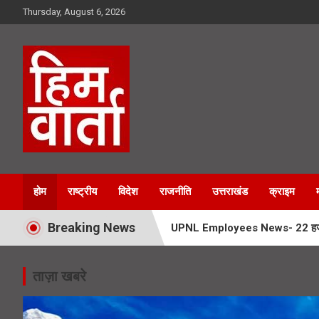
Skip
Thursday, August 6, 2026
to
content
Him Varta
होम
राष्ट्रीय
विदेश
राजनीति
उत्तराखंड
क्राइम
Breaking News
UPNL Employees News- 22 हजार उपनल
Char Dham Yatra News- चारधाम यात्
ताज़ा खबरे
SIR Notice- 19 लाख लोगों तक पहुंच