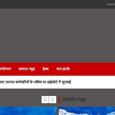
Hom
मनोरंजन
वायरल न्यूज़
हेल्थ
जरा हटके
 कर्मचारियों के भविष्य पर हाईकोर्ट में सुनवाई
रा मार्ग पर लगेंगी आधुनिक LED स्क्रीन
राष्ट्रीय न्यूज़
े एसआईआर नोटिस, अनमैप्ड वोटरों पर विशेष फोकस