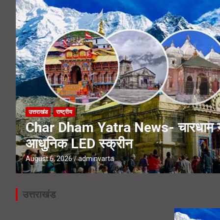
Kanwar Yatra 2026- हरिद्वार पहुंचे का
Haridwar Kanwar Yatra- मन्नत पूरी
उत्तराखंड
राष्ट्रीय
Char Dham Yatra News- चारधाम यात्र
आधुनिक LED स्क्रीन
August 6, 2026
adminvarta
उत्तराखंड