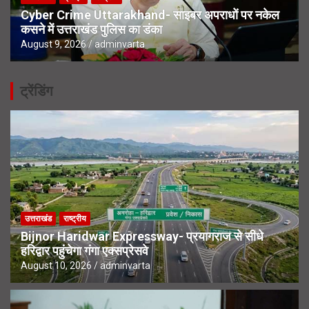
Cyber Crime Uttarakhand- साइबर अपराधों पर नकेल
कसने में उत्तराखंड पुलिस का डंका
August 9, 2026
adminvarta
ट्रेंडिंग
उत्तराखंड
राष्ट्रीय
Bijnor Haridwar Expressway- प्रयागराज से सीधे
हरिद्वार पहुंचेगा गंगा एक्सप्रेसवे
August 10, 2026
adminvarta