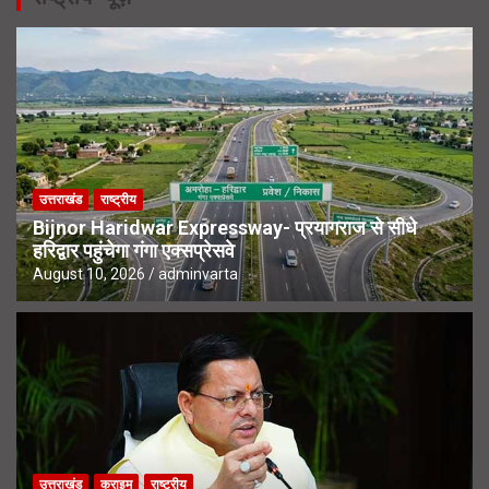
उत्तराखंड
राष्ट्रीय
Bijnor Haridwar Expressway- प्रयागराज से सीधे
हरिद्वार पहुंचेगा गंगा एक्सप्रेसवे
August 10, 2026
adminvarta
उत्तराखंड
क्राइम
राष्ट्रीय