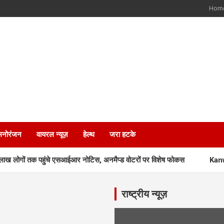
Hom
मनोरंजन
वायरल न्यूज़
हेल्थ
जरा हटके
गों तक पहुंचे एसआईआर नोटिस, अनमैप्ड वोटरों पर विशेष फोकस
Kanwar Ya
राष्ट्रीय न्यूज़