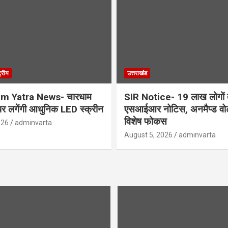
ट्रीय
उत्तराखंड
m Yatra News- चारधाम
SIR Notice- 19 लाख लोगों त
ग पर लगेंगी आधुनिक LED स्क्रीन
एसआईआर नोटिस, अनमैप्ड वोट
विशेष फोकस
026
adminvarta
August 5, 2026
adminvarta