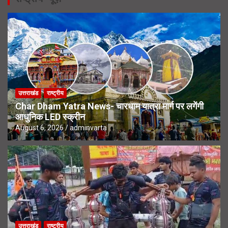
उत्तराखंड
राष्ट्रीय
Char Dham Yatra News- चारधाम यात्रा मार्ग पर लगेंगी
आधुनिक LED स्क्रीन
August 6, 2026
adminvarta
उत्तराखंड
राष्ट्रीय